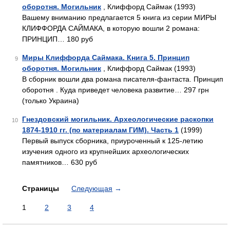
оборотня. Могильник
, Клиффорд Саймак (1993)
Вашему вниманию предлагается 5 книга из серии МИРЫ
КЛИФФОРДА САЙМАКА, в которую вошли 2 романа:
ПРИНЦИП… 180 руб
Миры Клиффорда Саймака. Книга 5. Принцип
9
оборотня. Могильник
, Клиффорд Саймак (1993)
В сборник вошли два романа писателя-фантаста. Принцип
оборотня . Куда приведет человека развитие… 297 грн
(только Украина)
Гнездовский могильник. Археологические раскопки
10
1874-1910 гг. (по материалам ГИМ). Часть 1
(1999)
Первый выпуск сборника, приуроченный к 125-летию
изучения одного из крупнейших археологических
памятников… 630 руб
Страницы
Следующая
→
1
2
3
4