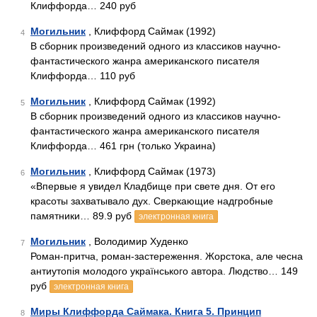
Клиффорда… 240 руб
Могильник
, Клиффорд Саймак (1992)
4
В сборник произведений одного из классиков научно-
фантастического жанра американского писателя
Клиффорда… 110 руб
Могильник
, Клиффорд Саймак (1992)
5
В сборник произведений одного из классиков научно-
фантастического жанра американского писателя
Клиффорда… 461 грн (только Украина)
Могильник
, Клиффорд Саймак (1973)
6
«Впервые я увидел Кладбище при свете дня. От его
красоты захватывало дух. Сверкающие надгробные
памятники… 89.9 руб
электронная книга
Могильник
, Володимир Худенко
7
Роман-притча, роман-застереження. Жорстока, але чесна
антиутопія молодого українського автора. Людство… 149
руб
электронная книга
Миры Клиффорда Саймака. Книга 5. Принцип
8